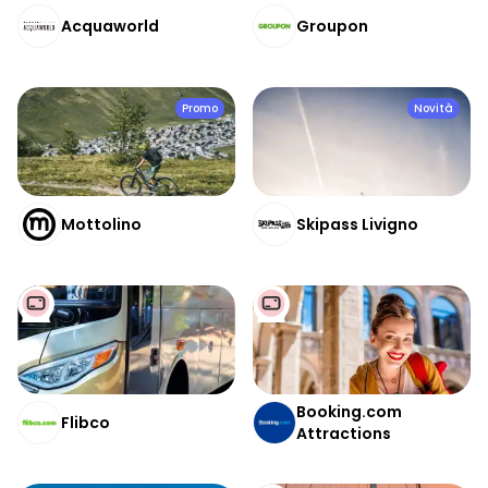
Acquaworld
Groupon
Promo
Novità
Mottolino
Skipass Livigno
Booking.com
Flibco
Attractions