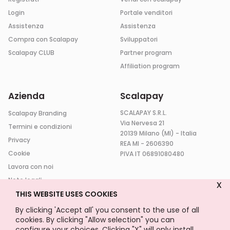
Login
Portale venditori
Assistenza
Assistenza
Compra con Scalapay
Sviluppatori
Scalapay CLUB
Partner program
Affiliation program
Azienda
Scalapay
SCALAPAY S.R.L.
Scalapay Branding
Via Nervesa 21
Termini e condizioni
20139 Milano (MI) - Italia
Privacy
REA MI - 2606390
Cookie
PIVA IT 06891080480
Lavora con noi
Note legali
x
Hackathon
THIS WEBSITE USES COOKIES
By clicking 'Accept all' you consent to the use of all
cookies. By clicking "Allow selection" you can
configure your choices. Clicking "X" will only install