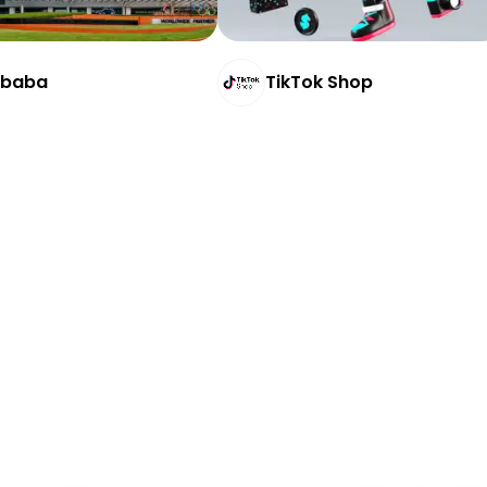
ibaba
TikTok Shop
Online
En tienda