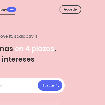
Accede
apay
New
love it, scalapay it
amas
en 4 plazos
,
 intereses
Buscar
as