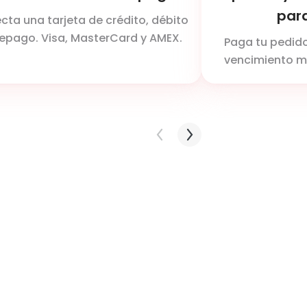
par
ta una tarjeta de crédito, débito
repago. Visa, MasterCard y AMEX.
Paga tu pedido
vencimiento me