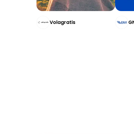
Volagratis
GN