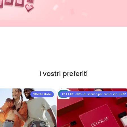
I vostri preferiti
Offerte Hotel
ESTATE: -20% di sconto per ordini da 69€*