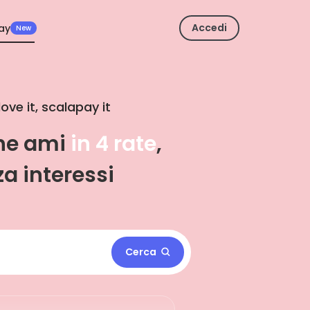
Accedi
ay
New
love it, scalapay it
che ami
in 3 rate
,
a interessi
Cerca