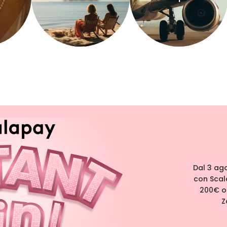
Dal 3 ag
con Scal
200€ og
Z