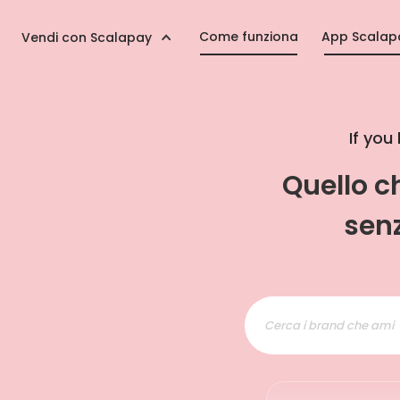
Come funziona
App Scalap
Vendi con Scalapay
If you 
Quello 
senz
Cerca i brand che ami