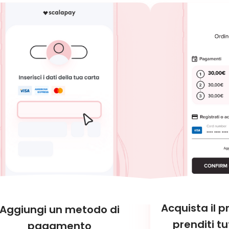
Acquista il p
Aggiungi un metodo di
prenditi tu
pagamento