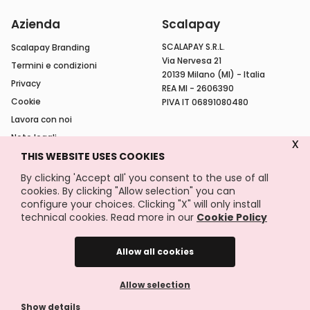
Azienda
Scalapay
SCALAPAY S.R.L.
Scalapay Branding
Via Nervesa 21
Termini e condizioni
20139 Milano (MI) - Italia
Privacy
REA MI - 2606390
Cookie
PIVA IT 06891080480
Lavora con noi
Note legali
x
Hackathon
THIS WEBSITE USES COOKIES
By clicking 'Accept all' you consent to the use of all
cookies. By clicking "Allow selection" you can
configure your choices. Clicking "X" will only install
technical cookies. Read more in our
Cookie Policy
© Copyright 2026 Scalapay All Rights Reserved
Dati societari
Allow all cookies
Allow selection
Show details