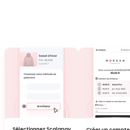
En ligne
En magasin
Sélectionnez Scalapay
Créer un compte