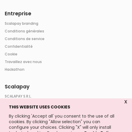
Entreprise
Scalapay branding
Conditions générales
Conditions de service
Confidentialité
Cookie
Travaillez avec nous
Hackathon
Scalapay
SCALAPAY S.R.L.
x
Via Nervesa 21
THIS WEBSITE USES COOKIES
20139 Milano (MI) - Italia
REA MI - 2606390
By clicking 'Accept all' you consent to the use of all
PIVA IT 06891080480
cookies. By clicking "Allow selection" you can
configure your choices. Clicking "X" will only install