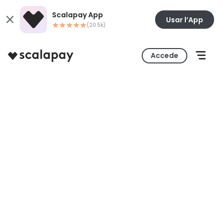
Scalapay App
Usar l’App
(20.5k)
Accede