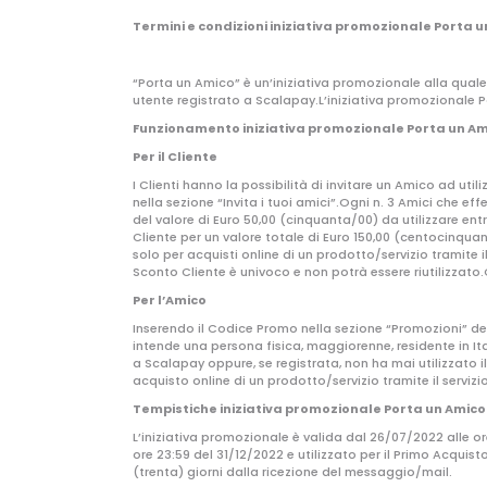
Termini e condizioni iniziativa promozionale Porta 
“Porta un Amico” è un’iniziativa promozionale alla quale 
utente registrato a Scalapay.L’iniziativa promozionale P
Funzionamento iniziativa promozionale Porta un A
Per il Cliente
I Clienti hanno la possibilità di invitare un Amico ad ut
nella sezione “Invita i tuoi amici”.Ogni n. 3 Amici che e
del valore di Euro 50,00 (cinquanta/00) da utilizzare entr
Cliente per un valore totale di Euro 150,00 (centocinquan
solo per acquisti online di un prodotto/servizio tramite 
Sconto Cliente è univoco e non potrà essere riutilizzato.
Per l’Amico
Inserendo il Codice Promo nella sezione “Promozioni” dell
intende una persona fisica, maggiorenne, residente in Ita
a Scalapay oppure, se registrata, non ha mai utilizzato i
acquisto online di un prodotto/servizio tramite il serviz
Tempistiche iniziativa promozionale Porta un Amico
L’iniziativa promozionale è valida dal 26/07/2022 alle or
ore 23:59 del 31/12/2022 e utilizzato per il Primo Acquis
(trenta) giorni dalla ricezione del messaggio/mail.