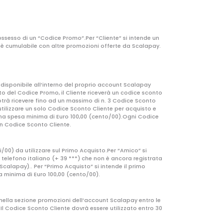
possesso di un “Codice Promo”.Per “Cliente” si intende un
n è cumulabile con altre promozioni offerte da Scalapay.
o disponibile all’interno del proprio account Scalapay
nto del Codice Promo, il Cliente riceverà un codice sconto
 potrà ricevere fino ad un massimo di n. 3 Codice Sconto
 utilizzare un solo Codice Sconto Cliente per acquisto e
er una spesa minima di Euro 100,00 (cento/00).Ogni Codice
cun Codice Sconto Cliente.
/00) da utilizzare sul Primo Acquisto.Per “Amico” si
i telefono italiano (+ 39 ***) che non è ancora registrata
Scalapay).. Per “Primo Acquisto” si intende il primo
sa minima di Euro 100,00 (cento/00).
o nella sezione promozioni dell’account Scalapay entro le
2Il Codice Sconto Cliente dovrà essere utilizzato entro 30