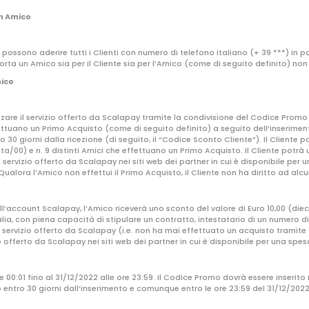
un Amico
possono aderire tutti i Clienti con numero di telefono italiano (+ 39 ***) in 
orta un Amico sia per il Cliente sia per l’Amico (come di seguito definito) no
mico
ilizzare il servizio offerto da Scalapay tramite la condivisione del Codice Prom
ffettuano un Primo Acquisto (come di seguito definito) a seguito dell’inserime
o 30 giorni dalla ricezione (di seguito, il “Codice Sconto Cliente”). Il Cliente
ta/00) e n. 9 distinti Amici che effettuano un Primo Acquisto. Il Cliente potrà
il servizio offerto da Scalapay nei siti web dei partner in cui è disponibile p
Qualora l’Amico non effettui il Primo Acquisto, il Cliente non ha diritto ad al
’account Scalapay, l’Amico riceverà uno sconto del valore di Euro 10,00 (dieci
lia, con piena capacità di stipulare un contratto, intestatario di un numero d
l servizio offerto da Scalapay (i.e. non ha mai effettuato un acquisto tramite 
io offerto da Scalapay nei siti web dei partner in cui è disponibile per una spe
e 00:01 fino al 31/12/2022 alle ore 23:59. Il Codice Promo dovrà essere inserit
to entro 30 giorni dall’inserimento e comunque entro le ore 23:59 del 31/12/202