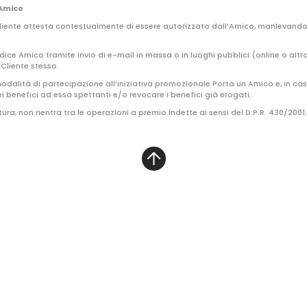
 Amico
 Cliente attesta contestualmente di essere autorizzato dall’Amico, manlevan
Codice Amico tramite invio di e-mail in massa o in luoghi pubblici (online o al
Cliente stesso.
le modalità di partecipazione all’iniziativa promozionale Porta un Amico e, in c
i benefici ad essa spettanti e/o revocare i benefici già erogati.
ra, non rientra tra le operazioni a premio indette ai sensi del D.P.R. 430/2001.